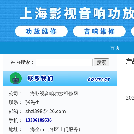
首页
产
站内搜索：
公司：
上海影视音响功放维修网
20
联系：
张先生
邮箱：
shzl398@126.com
手机：
13386109536
地址：
上海全市（各区上门服务）