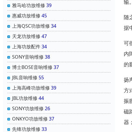
输
雅马哈功放维修
39
惠威功放维修
45
随
上海QSC功放维修
34
据
天龙功放维修
47
可
上海功放配件
34
内
SONY音响维修
38
的
博士BOSE音响维修
37
JBL音响维修
55
扬
上海高峰功放维修
39
方
JBL功放维修
44
振
SONY功放维修
26
磁
ONKYO功放维修
37
器
先锋功放维修
33