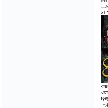
内
上
21-
崇
短
噪
上