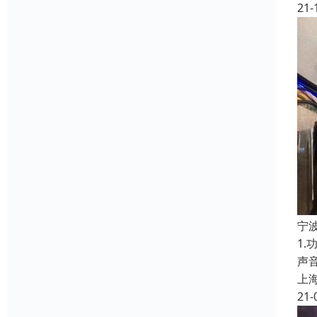
21-
宁
1
声
上
21-