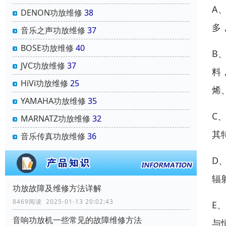
A
DENON功放维修
38
多
音乐之声功放维修
37
BOSE功放维修
40
B
JVC功放维修
37
料
HiVi功放维修
25
烯
YAMAHA功放维修
35
C
MARNATZ功放维修
32
其
音乐传真功放维修
36
D
辐
功放故障及维修方法详解
8469阅读 2025-01-13 20:02:43
E
音响功放机一些常见的故障维修方法
与