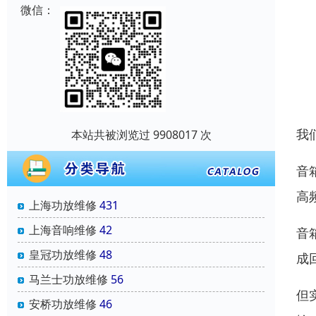
微信：
我
本站共被浏览过 9908017 次
音
高
上海功放维修
431
上海音响维修
42
音
皇冠功放维修
48
成
马兰士功放维修
56
但
安桥功放维修
46