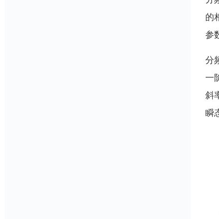
的
参
分
一
斜
瞬