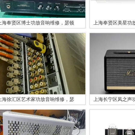
上海奉贤区博士功放音响维修，瑟顿
上海奉贤区美星功
上海徐汇区艺术家功放音响维修，瑟
上海长宁区凤之声