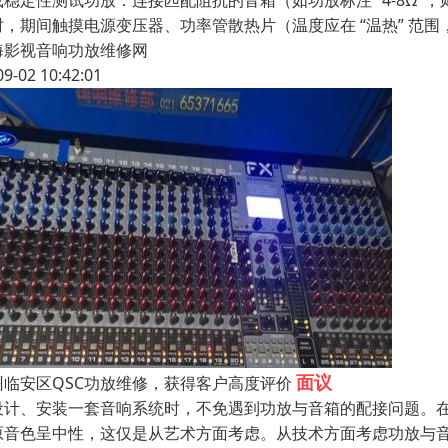
稳定性测试功放：连接匹配阻抗的音箱（如功放标注 “4-8Ω”，则接 
时，期间触摸电源变压器、功率管散热片（温度应在 “温热” 范围
海影视音响功放维修网
09-02 10:42:01
面议
州临安区QSC功放维修，获得客户高度评价
设计、安装一套音响系统时，不免遇到功放与音箱的配接问题。
原音色呈中性，这仅是从艺术方面考虑。从技术方面考虑功放与