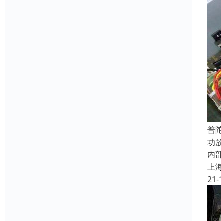
普
功
内
上
21-