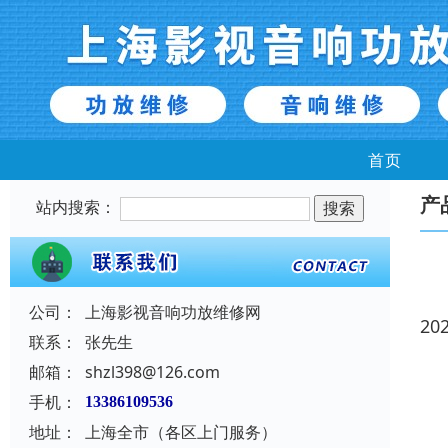
首页
产
站内搜索：
公司：
上海影视音响功放维修网
20
联系：
张先生
邮箱：
shzl398@126.com
手机：
13386109536
地址：
上海全市（各区上门服务）