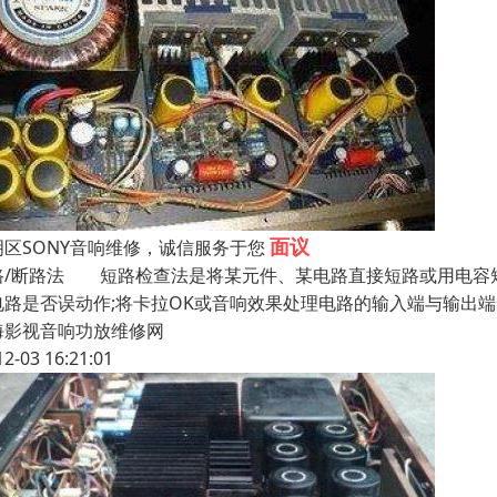
面议
明区SONY音响维修，诚信服务于您
路/断路法 短路检查法是将某元件、某电路直接短路或用电容
电路是否误动作;将卡拉OK或音响效果处理电路的输入端与输出
海影视音响功放维修网
12-03 16:21:01