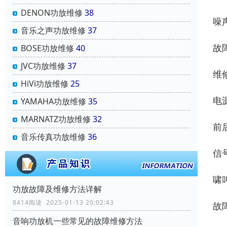
DENON功放维修
38
噪
音乐之声功放维修
37
故
BOSE功放维修
40
JVC功放维修
37
维
HiVi功放维修
25
电
YAMAHA功放维修
35
MARNATZ功放维修
32
前
音乐传真功放维修
36
信
啸
功放故障及维修方法详解
8414阅读 2025-01-13 20:02:43
故
音响功放机一些常见的故障维修方法