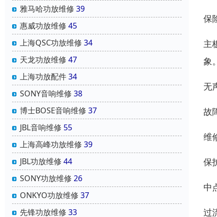
雅马哈功放维修
39
保
惠威功放维修
45
上海QSC功放维修
34
主
天龙功放维修
47
象
上海功放配件
34
无
SONY音响维修
38
博士BOSE音响维修
37
故
JBL音响维修
55
维
上海高峰功放维修
39
保
JBL功放维修
44
SONY功放维修
26
中
ONKYO功放维修
37
过
先锋功放维修
33