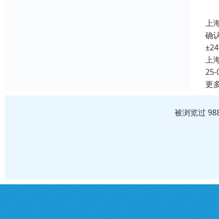
上
确认
±2
上
25-
更
被浏览过 98