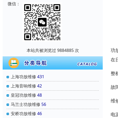
微信：
功
本站共被浏览过 9884885 次
在
整
上海功放维修
431
上海音响维修
42
故
皇冠功放维修
48
维
马兰士功放维修
56
安桥功放维修
46
电