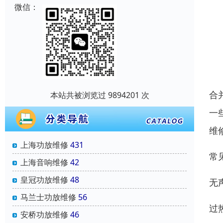
微信：
合
本站共被浏览过 9894201 次
一
维
上海功放维修
431
常
上海音响维修
42
皇冠功放维修
48
无
马兰士功放维修
56
过
安桥功放维修
46