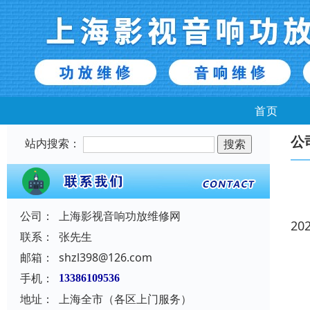
首页
公
站内搜索：
公司：
上海影视音响功放维修网
20
联系：
张先生
邮箱：
shzl398@126.com
手机：
13386109536
地址：
上海全市（各区上门服务）