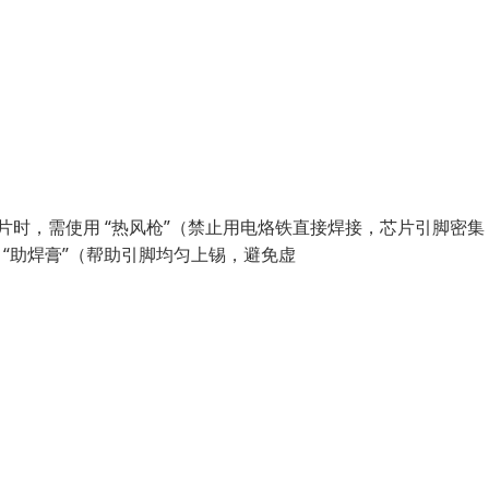
码芯片时，需使用 “热风枪”（禁止用电烙铁直接焊接，芯片引脚密集
 “助焊膏”（帮助引脚均匀上锡，避免虚