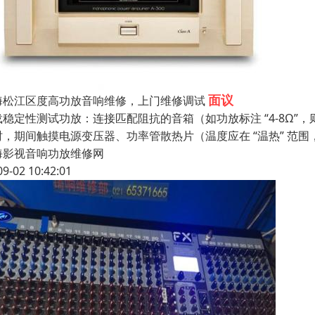
面议
海松江区度高功放音响维修，上门维修调试
稳定性测试功放：连接匹配阻抗的音箱（如功放标注 “4-8Ω”，则接 
时，期间触摸电源变压器、功率管散热片（温度应在 “温热” 范围
海影视音响功放维修网
09-02 10:42:01