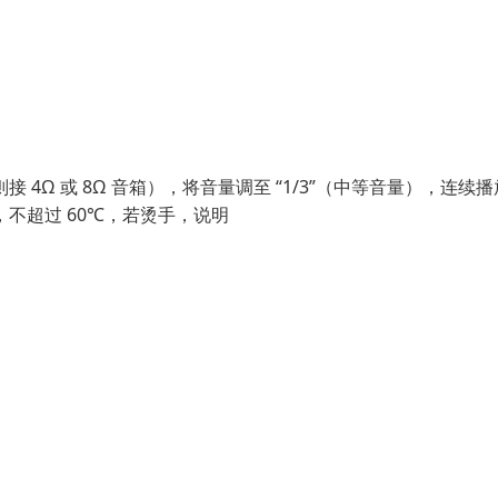
4Ω 或 8Ω 音箱），将音量调至 “1/3”（中等音量），连续播放
，不超过 60℃，若烫手，说明