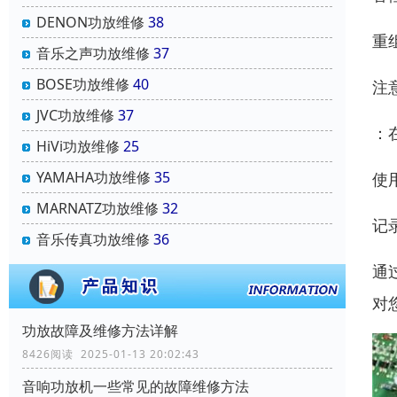
DENON功放维修
38
重
音乐之声功放维修
37
BOSE功放维修
40
注
JVC功放维修
37
：
HiVi功放维修
25
YAMAHA功放维修
35
使
MARNATZ功放维修
32
记
音乐传真功放维修
36
通
对
功放故障及维修方法详解
8426阅读 2025-01-13 20:02:43
音响功放机一些常见的故障维修方法