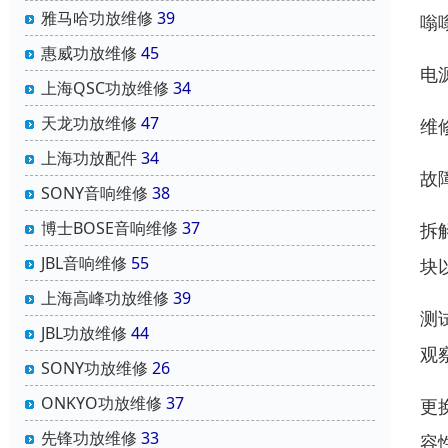
雅马哈功放维修
39
嗡
惠威功放维修
45
电
上海QSC功放维修
34
天龙功放维修
47
维
上海功放配件
34
故
SONY音响维修
38
博士BOSE音响维修
37
拆
JBL音响维修
55
块
上海高峰功放维修
39
测
JBL功放维修
44
观
SONY功放维修
26
ONKYO功放维修
37
更
先锋功放维修
33
容