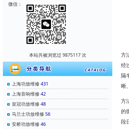
微信：
方
本站共被浏览过 9875117 次
经
隔
上海功放维修
431
晰
上海音响维修
42
方
皇冠功放维修
48
的
马兰士功放维修
56
段
安桥功放维修
46