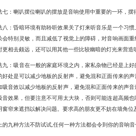
法七：喇叭摆位喇叭的摆放是音响使用中重要的一环，摆
法八：昏暗环境有助聆听效果关了灯来听音乐是一个习惯
朵会特别灵敏，而且减低了视觉上的障碍，对音响画面重
时更相去颇远，还可以用其他一些比较幽暗的灯光来营造
法九：吸音在一般的家庭环境之内，家私杂物已经是上好
的好处是可以减少地板的反射声，避免混和正面传来的声
加吸音效以减少地板的反射声，避免混和正面传来的声音
吸音效果，但要注意不可用太大块，否则可能连超高频也
用窗帘来遮挡以解决问题。要求高的朋友更不妨在墙角位
上的九种方法不防试试,任何一种方法都会令到你的音响音色