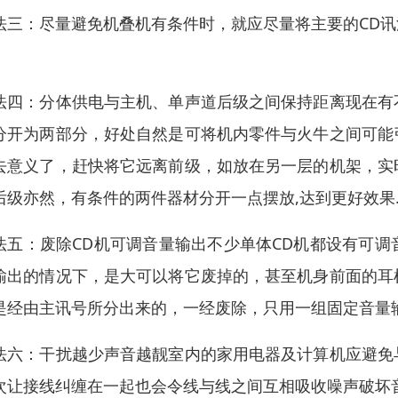
法三：尽量避免机叠机有条件时，就应尽量将主要的CD
。
法四：分体供电与主机、单声道后级之间保持距离现在有
分开为两部分，好处自然是可将机内零件与火牛之间可能
去意义了，赶快将它远离前级，如放在另一层的机架，实
后级亦然，有条件的两件器材分开一点摆放,达到更好效果
法五：废除CD机可调音量输出不少单体CD机都设有可
输出的情况下，是大可以将它废掉的，甚至机身前面的耳
是经由主讯号所分出来的，一经废除，只用一组固定音量
法六：干扰越少声音越靓室内的家用电器及计算机应避免
次让接线纠缠在一起也会令线与线之间互相吸收噪声破坏