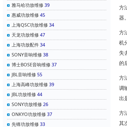
雅马哈功放维修
39
方
惠威功放维修
45
器
上海QSC功放维修
34
方
天龙功放维修
47
机
上海功放配件
34
失
SONY音响维修
38
的
博士BOSE音响维修
37
JBL音响维修
55
方
上海高峰功放维修
39
调
JBL功放维修
44
出
SONY功放维修
26
方
ONKYO功放维修
37
其
先锋功放维修
33