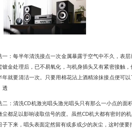
法一：每半年清洗接点一次金属暴露于空气中不久，表层
过镀金处理后，已不易氧化，与机身插头又有紧密接触，
半年就要清洁一次。只要用棉花沾上酒精涂抹接点便可以
、透
法二：清洗CD机激光唱头激光唱头只有那么一小点的面
微尘都足以影响读取信号的度。虽然CD机大都有密封的
日子下来，唱头表面定然留有或多或少的灰尘，这时便要