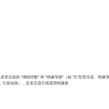
器的 “绕组匝数” 和 “绝缘等级”（如 “EI 型变压器、绝缘等
，引发短路），且变压器引线需用绝缘胶