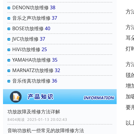
DENON功放维修
38
方
音乐之声功放维修
37
方
BOSE功放维修
40
耳
JVC功放维修
37
灯
HiVi功放维修
25
YAMAHA功放维修
35
方
MARNATZ功放维修
32
毯
音乐传真功放维修
36
增
加
要
功放故障及维修方法详解
8404阅读 2025-01-13 20:02:43
以
音响功放机一些常见的故障维修方法