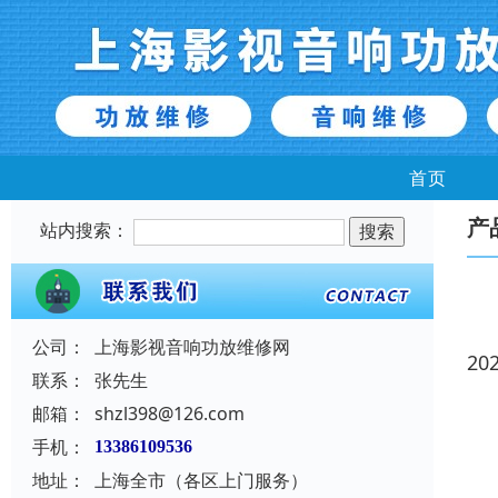
首页
产
站内搜索：
公司：
上海影视音响功放维修网
20
联系：
张先生
邮箱：
shzl398@126.com
手机：
13386109536
地址：
上海全市（各区上门服务）