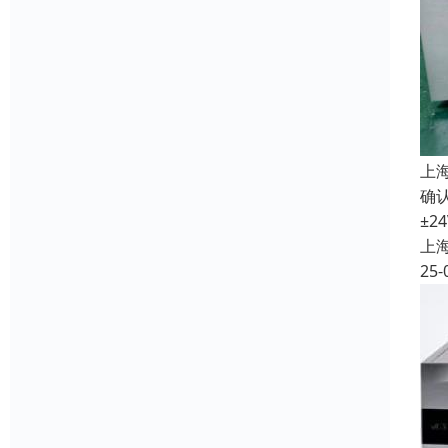
上
确认
±2
上
25-