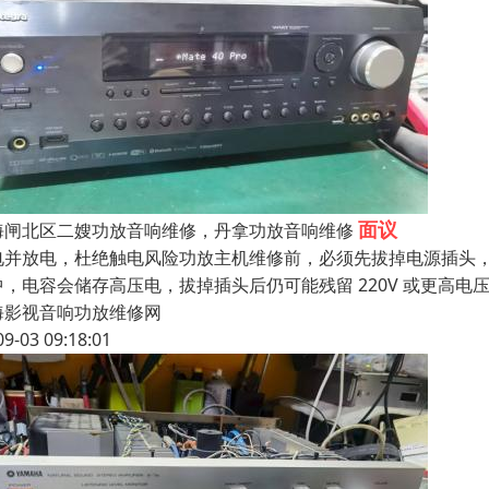
面议
海闸北区二嫂功放音响维修，丹拿功放音响维修
电并放电，杜绝触电风险功放主机维修前，必须先拔掉电源插头
中，电容会储存高压电，拔掉插头后仍可能残留 220V 或更高
海影视音响功放维修网
09-03 09:18:01