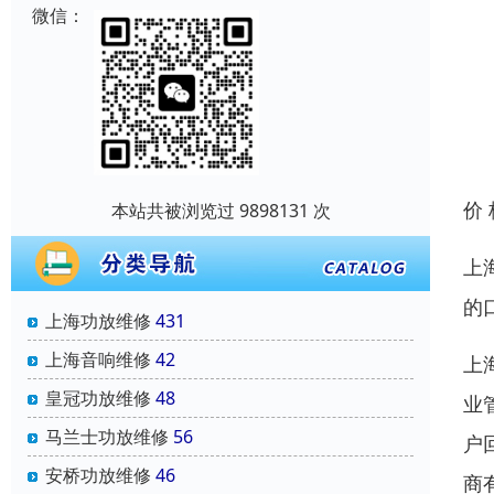
微信：
价
本站共被浏览过 9898131 次
上
的
上海功放维修
431
上海音响维修
42
上
皇冠功放维修
48
业
马兰士功放维修
56
户
安桥功放维修
46
商