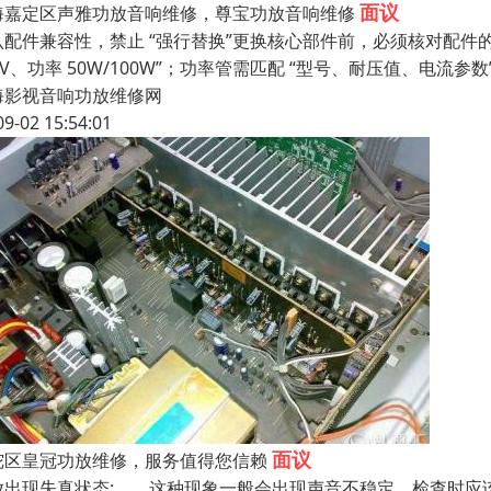
面议
海嘉定区声雅功放音响维修，尊宝功放音响维修
配件兼容性，禁止 “强行替换”更换核心部件前，必须核对配件的关键
4V、功率 50W/100W”；功率管需匹配 “型号、耐压值、电流参数
海影视音响功放维修网
09-02 15:54:01
面议
陀区皇冠功放维修，服务值得您信赖
放出现失真状态: 这种现象一般会出现声音不稳定，检查时应