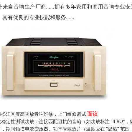
分来自音响生产厂商……拥有多年家用和商用音响专业安
，具有优良的专业技能和服务……
面议
海松江区度高功放音响维修，上门维修调试
稳定性测试功放：连接匹配阻抗的音箱（如功放标注 “4-8Ω”，则接 
时，期间触摸电源变压器、功率管散热片（温度应在 “温热” 范围