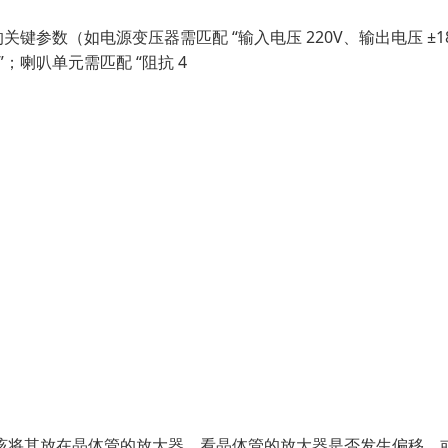
参数（如电源变压器需匹配 “输入电压 220V、输出电压 ±18
”；喇叭单元需匹配 “阻抗 4
该将其放在晶体管的放大器，看晶体管的放大器是否发生偏移，