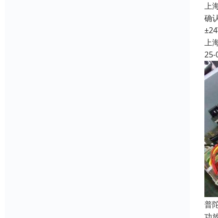
上
确认
±2
上
25-
普
功