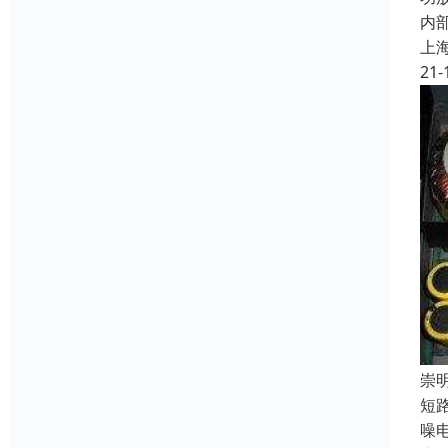
内
上
21-
崇
短
噪