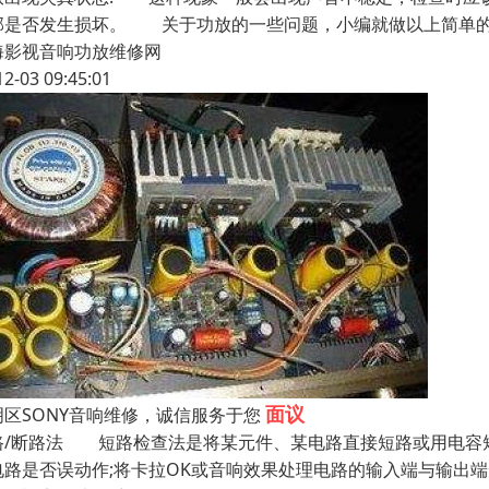
部是否发生损坏。 关于功放的一些问题，小编就做以上简单的
海影视音响功放维修网
12-03 09:45:01
面议
明区SONY音响维修，诚信服务于您
路/断路法 短路检查法是将某元件、某电路直接短路或用电容
电路是否误动作;将卡拉OK或音响效果处理电路的输入端与输出