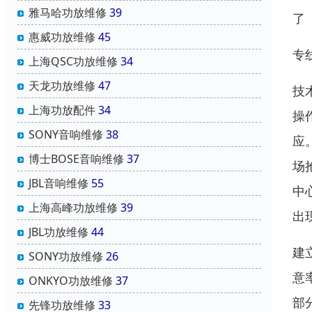
雅马哈功放维修
39
了
惠威功放维修
45
专
上海QSC功放维修
34
天龙功放维修
47
技
上海功放配件
34
操
SONY音响维修
38
应
博士BOSE音响维修
37
场
JBL音响维修
55
中
上海高峰功放维修
39
出
JBL功放维修
44
建
SONY功放维修
26
意
ONKYO功放维修
37
部
先锋功放维修
33