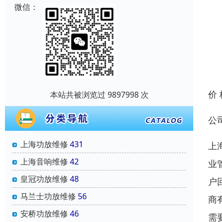
微信：
价
本站共被浏览过 9897998 次
公
上海功放维修
431
上
上海音响维修
42
业
皇冠功放维修
48
户
马兰士功放维修
56
商
安桥功放维修
46
需