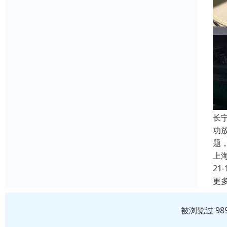
长
功
题
上
21-
更
被浏览过 98