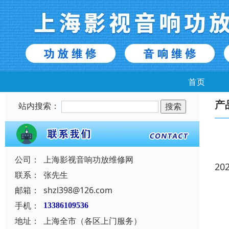
首页
产
站内搜索：
公司：
上海影视音响功放维修网
20
联系：
张先生
邮箱：
shzl398@126.com
手机：
13386109536
地址：
上海全市（各区上门服务）