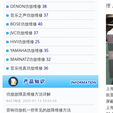
理
DENON功放维修
38
音乐之声功放维修
37
BOSE功放维修
40
JVC功放维修
37
HiVi功放维修
25
YAMAHA功放维修
35
MARNATZ功放维修
32
音乐传真功放维修
36
上
功放故障及维修方法详解
前
屏
8437阅读 2025-01-13 20:02:43
上
音响功放机一些常见的故障维修方法