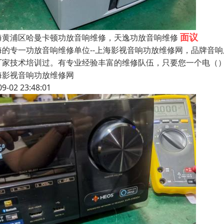
面议
海黄浦区哈曼卡顿功放音响维修，天逸功放音响维修
海的专一功放音响维修单位--上海影视音响功放维修网，品牌音
厂家技术培训过。有专业经验丰富的维修队伍，只要您一个电（
海影视音响功放维修网
09-02 23:48:01