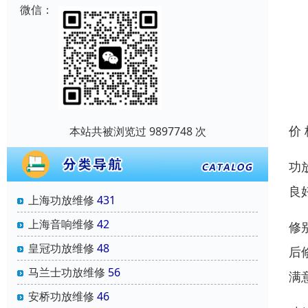
微信：
价
本站共被浏览过 9897748 次
功
良
上海功放维修
431
上海音响维修
42
修
皇冠功放维修
48
后
马兰士功放维修
56
满
安桥功放维修
46