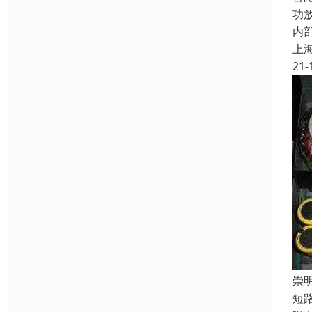
功
内
上
21-
崇
短