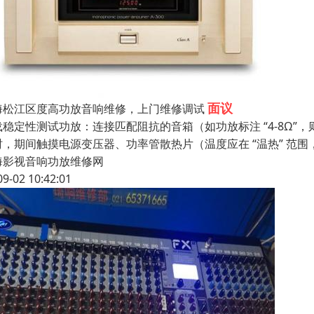
面议
海松江区度高功放音响维修，上门维修调试
稳定性测试功放：连接匹配阻抗的音箱（如功放标注 “4-8Ω”，则接 
时，期间触摸电源变压器、功率管散热片（温度应在 “温热” 范围
海影视音响功放维修网
09-02 10:42:01