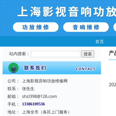
首页
产
站内搜索：
公司：
上海影视音响功放维修网
20
联系：
张先生
邮箱：
shzl398@126.com
手机：
13386109536
地址：
上海全市（各区上门服务）