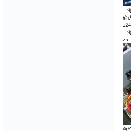
上
确认
±2
上
25-
普