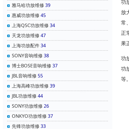
功
雅马哈功放维修
39
放
惠威功放维修
45
常
上海QSC功放维修
34
正
天龙功放维修
47
果
上海功放配件
34
SONY音响维修
38
功
博士BOSE音响维修
37
功
JBL音响维修
55
等
上海高峰功放维修
39
JBL功放维修
44
SONY功放维修
26
ONKYO功放维修
37
先锋功放维修
33