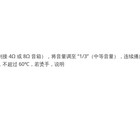
4Ω 或 8Ω 音箱），将音量调至 “1/3”（中等音量），连续播放
，不超过 60℃，若烫手，说明