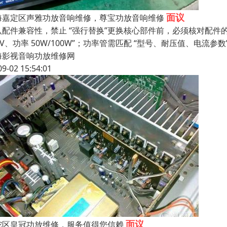
面议
海嘉定区声雅功放音响维修，尊宝功放音响维修
配件兼容性，禁止 “强行替换”更换核心部件前，必须核对配件的关键
4V、功率 50W/100W”；功率管需匹配 “型号、耐压值、电流参数
海影视音响功放维修网
09-02 15:54:01
面议
陀区皇冠功放维修，服务值得您信赖