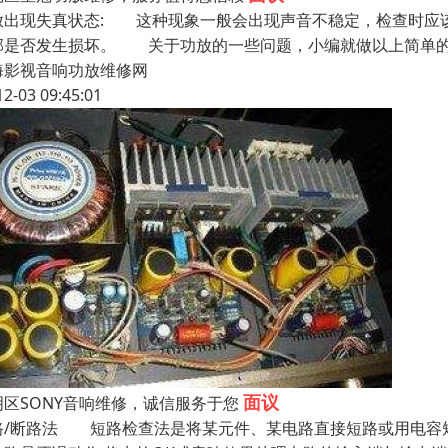
放出现失真状态: 这种现象一般会出现声音不稳定，检查时应
部是否发生损坏。 关于功放的一些问题，小编就做以上简单的
海影视音响功放维修网
12-03 09:45:01
面议
明区SONY音响维修，诚信服务于您
路/断路法 短路检查法是将某元件、某电路直接短路或用电容