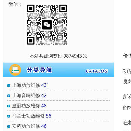
微信：
价
本站共被浏览过 9874943 次
功
良
上海功放维修
431
上海音响维修
42
所
皇冠功放维修
48
的
马兰士功放维修
56
在
安桥功放维修
46