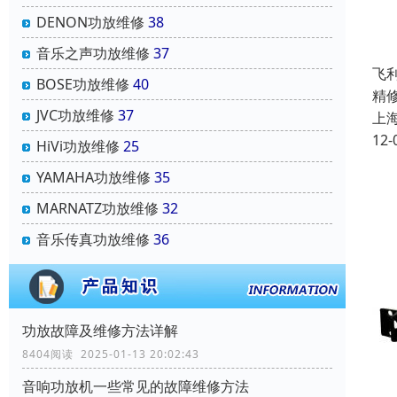
DENON功放维修
38
音乐之声功放维修
37
飞
BOSE功放维修
40
精
JVC功放维修
37
上
12-
HiVi功放维修
25
YAMAHA功放维修
35
MARNATZ功放维修
32
音乐传真功放维修
36
功放故障及维修方法详解
8404阅读 2025-01-13 20:02:43
音响功放机一些常见的故障维修方法