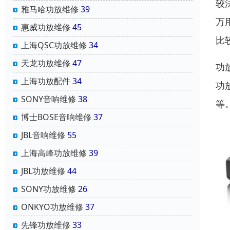
较
雅马哈功放维修
39
万
惠威功放维修
45
比
上海QSC功放维修
34
天龙功放维修
47
功
上海功放配件
34
功
SONY音响维修
38
等
博士BOSE音响维修
37
JBL音响维修
55
上海高峰功放维修
39
JBL功放维修
44
SONY功放维修
26
ONKYO功放维修
37
先锋功放维修
33