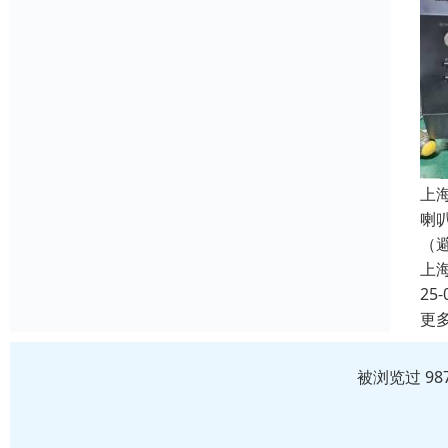
上
喇
（
上
25-
更
被浏览过 98