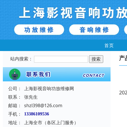
首页
产
站内搜索：
公司：
上海影视音响功放维修网
20
联系：
张先生
邮箱：
shzl398@126.com
手机：
13386109536
地址：
上海全市（各区上门服务）