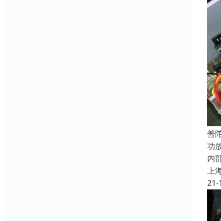
普
功
内
上
21-