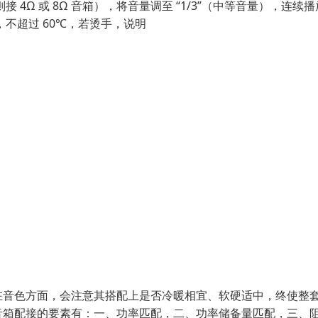
4Ω 或 8Ω 音箱），将音量调至 “1/3”（中等音量），连续播放
，不超过 60℃，若烫手，说明
在音色方面，会注意其搭配上是否冷暖相宜、软硬适中，终使整
音箱配接的要素有：一、功率匹配，二、功率储备量匹配，三、