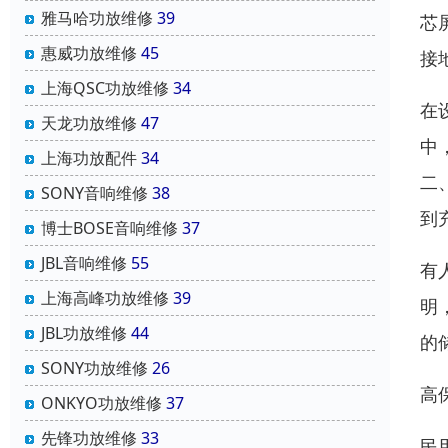
雅马哈功放维修
39
芯
惠威功放维修
45
接
上海QSC功放维修
34
在
天龙功放维修
47
中
上海功放配件
34
二
SONY音响维修
38
到
博士BOSE音响维修
37
JBL音响维修
55
有
上海高峰功放维修
39
明
JBL功放维修
44
的
SONY功放维修
26
高
ONKYO功放维修
37
先锋功放维修
33
民