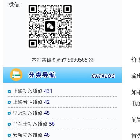
微信：
价
本站共被浏览过 9890565 次
输
上海功放维修
431
如
上海音响维修
42
电
皇冠功放维修
48
前
马兰士功放维修
56
安桥功放维修
46
首