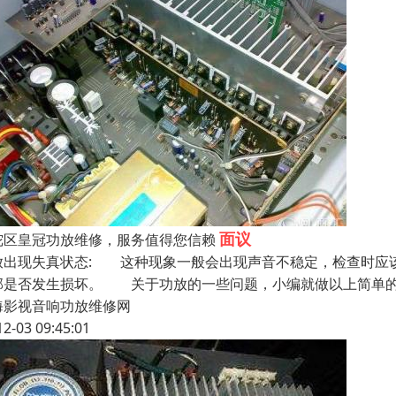
面议
陀区皇冠功放维修，服务值得您信赖
放出现失真状态: 这种现象一般会出现声音不稳定，检查时应
部是否发生损坏。 关于功放的一些问题，小编就做以上简单的
海影视音响功放维修网
12-03 09:45:01