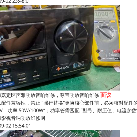
09-02 23:48:01
面议
海嘉定区声雅功放音响维修，尊宝功放音响维修
配件兼容性，禁止 “强行替换”更换核心部件前，必须核对配件的关键
4V、功率 50W/100W”；功率管需匹配 “型号、耐压值、电流参数
海影视音响功放维修网
09-02 15:54:01