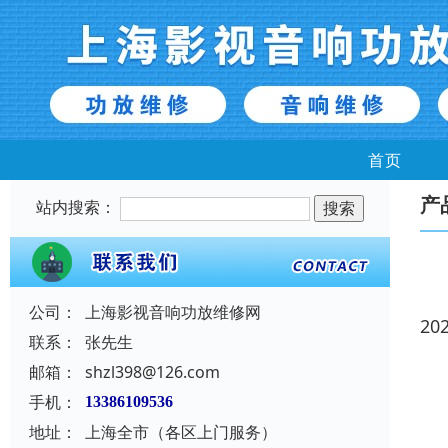
首页
产
站内搜索：
公司：
上海影视音响功放维修网
20
联系：
张先生
邮箱：
shzl398@126.com
手机：
13386109536
地址：
上海全市（各区上门服务）