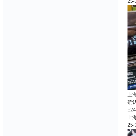
25-
上
确认
±2
上
25-