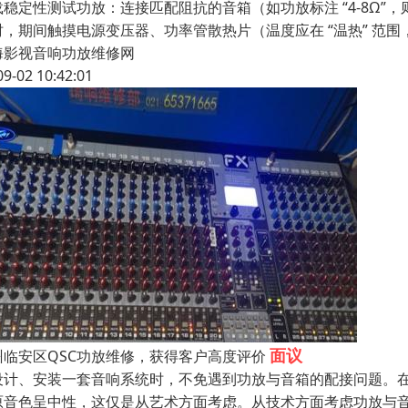
稳定性测试功放：连接匹配阻抗的音箱（如功放标注 “4-8Ω”，则接 
时，期间触摸电源变压器、功率管散热片（温度应在 “温热” 范围
海影视音响功放维修网
09-02 10:42:01
面议
州临安区QSC功放维修，获得客户高度评价
设计、安装一套音响系统时，不免遇到功放与音箱的配接问题。
原音色呈中性，这仅是从艺术方面考虑。从技术方面考虑功放与