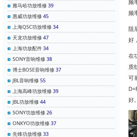
频
雅马哈功放维修
39
频
惠威功放维修
45
上海QSC功放维修
34
阻
天龙功放维修
47
好
上海功放配件
34
在
SONY音响维修
38
质
博士BOSE音响维修
37
可
JBL音响维修
55
D
上海高峰功放维修
39
好
JBL功放维修
44
SONY功放维修
26
ONKYO功放维修
37
先锋功放维修
33