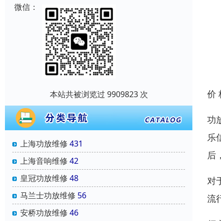
微信：
价
本站共被浏览过 9909823 次
功
乐
上海功放维修
431
后
上海音响维修
42
皇冠功放维修
48
对
马兰士功放维修
56
流
安桥功放维修
46