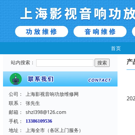
首页
产
站内搜索：
公司：
上海影视音响功放维修网
20
联系：
张先生
邮箱：
shzl398@126.com
手机：
13386109536
地址：
上海全市（各区上门服务）