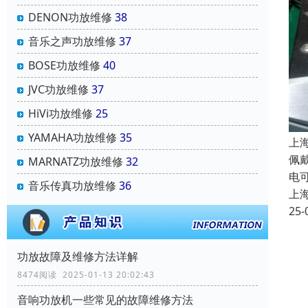
DENON功放维修
38
音乐之声功放维修
37
BOSE功放维修
40
JVC功放维修
37
HiVi功放维修
25
YAMAHA功放维修
35
上
佩
MARNATZ功放维修
32
电
音乐传真功放维修
36
上
25-
功放故障及维修方法详解
8474阅读 2025-01-13 20:02:43
音响功放机一些常见的故障维修方法