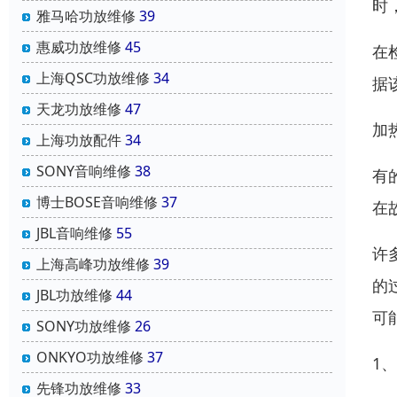
时
雅马哈功放维修
39
惠威功放维修
45
在
上海QSC功放维修
34
据
天龙功放维修
47
加
上海功放配件
34
SONY音响维修
38
有
博士BOSE音响维修
37
在
JBL音响维修
55
许
上海高峰功放维修
39
的
JBL功放维修
44
可
SONY功放维修
26
ONKYO功放维修
37
1
先锋功放维修
33