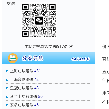
微信：
价
本站共被浏览过 9891781 次
直
上海功放维修
431
直
上海音响维修
42
部
皇冠功放维修
48
用
马兰士功放维修
56
不
安桥功放维修
46