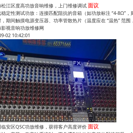
面议
海松江区度高功放音响维修，上门维修调试
稳定性测试功放：连接匹配阻抗的音箱（如功放标注 “4-8Ω”，则接 
时，期间触摸电源变压器、功率管散热片（温度应在 “温热” 范围
海影视音响功放维修网
09-02 10:42:01
面议
州临安区QSC功放维修，获得客户高度评价