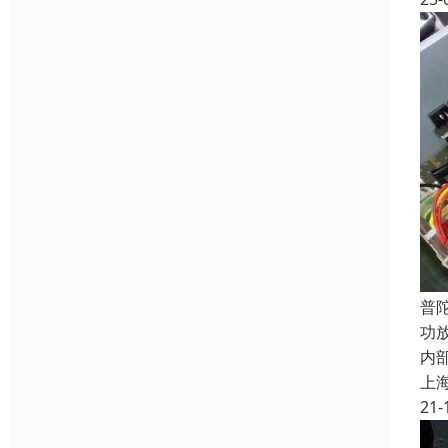
普
功
内
上
21-