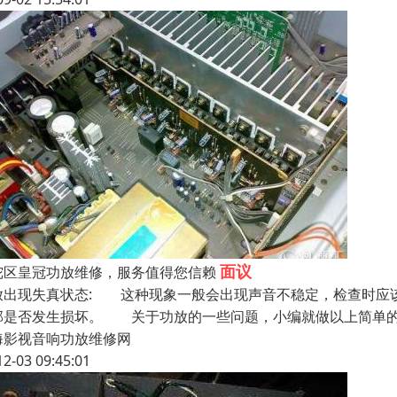
面议
陀区皇冠功放维修，服务值得您信赖
放出现失真状态: 这种现象一般会出现声音不稳定，检查时应
部是否发生损坏。 关于功放的一些问题，小编就做以上简单的
海影视音响功放维修网
12-03 09:45:01