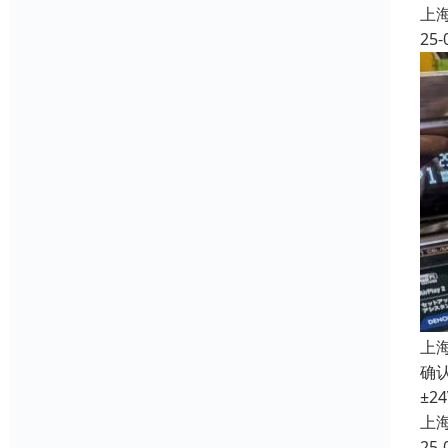
上
25-
上
确认
±2
上
25-