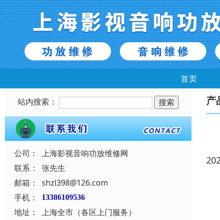
首页
产
站内搜索：
公司：
上海影视音响功放维修网
20
联系：
张先生
邮箱：
shzl398@126.com
手机：
13386109536
地址：
上海全市（各区上门服务）