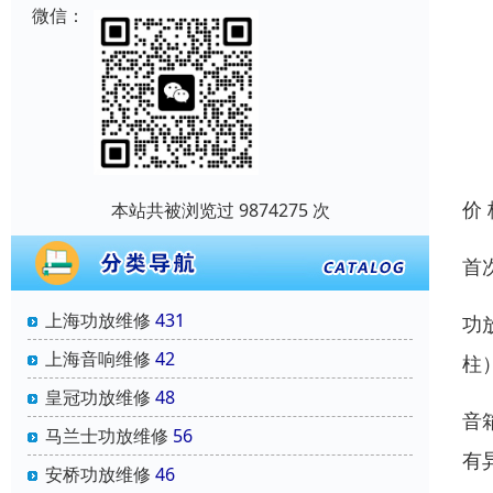
微信：
价
本站共被浏览过 9874275 次
首次
上海功放维修
431
功
上海音响维修
42
柱
皇冠功放维修
48
音
马兰士功放维修
56
有
安桥功放维修
46