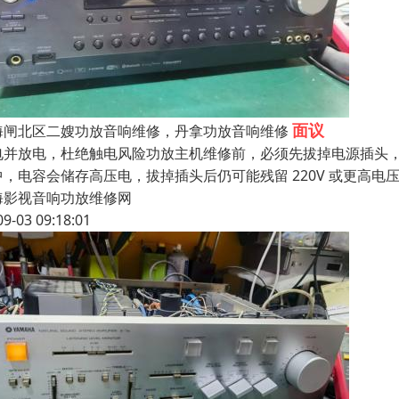
面议
海闸北区二嫂功放音响维修，丹拿功放音响维修
电并放电，杜绝触电风险功放主机维修前，必须先拔掉电源插头
中，电容会储存高压电，拔掉插头后仍可能残留 220V 或更高
海影视音响功放维修网
09-03 09:18:01