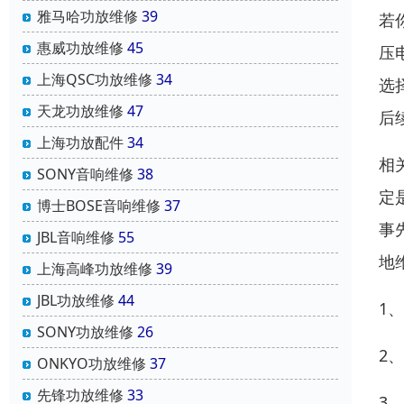
雅马哈功放维修
39
若
惠威功放维修
45
压
上海QSC功放维修
34
选
天龙功放维修
47
后
上海功放配件
34
相
SONY音响维修
38
定
博士BOSE音响维修
37
事
JBL音响维修
55
地
上海高峰功放维修
39
JBL功放维修
44
1
SONY功放维修
26
2
ONKYO功放维修
37
先锋功放维修
33
3