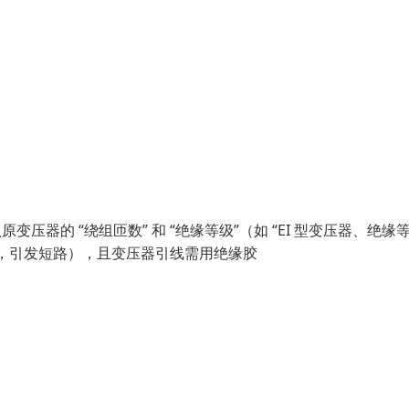
器的 “绕组匝数” 和 “绝缘等级”（如 “EI 型变压器、绝缘等
，引发短路），且变压器引线需用绝缘胶