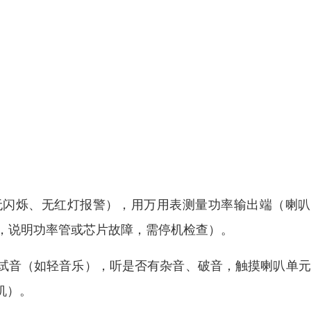
无闪烁、无红灯报警），用万用表测量功率输出端（喇叭
显电压，说明功率管或芯片故障，需停机检查）。
测试音（如轻音乐），听是否有杂音、破音，触摸喇叭单
机）。