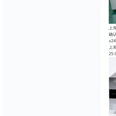
上
确认
±2
上
25-