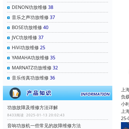
DENON功放维修
38
音乐之声功放维修
37
BOSE功放维修
40
JVC功放维修
37
HiVi功放维修
25
YAMAHA功放维修
35
MARNATZ功放维修
32
音乐传真功放维修
36
上
负载
小
功放故障及维修方法详解
上
8433阅读 2025-01-13 20:02:43
25-
音响功放机一些常见的故障维修方法