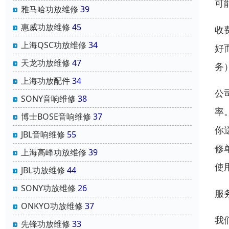
可
雅马哈功放维修
39
惠威功放维修
45
收
上海QSC功放维修
34
好
天龙功放维修
47
务
上海功放配件
34
公
SONY音响维修
38
率
博士BOSE音响维修
37
你
JBL音响维修
55
修
上海高峰功放维修
39
使
JBL功放维修
44
SONY功放维修
26
服
ONKYO功放维修
37
我
先锋功放维修
33