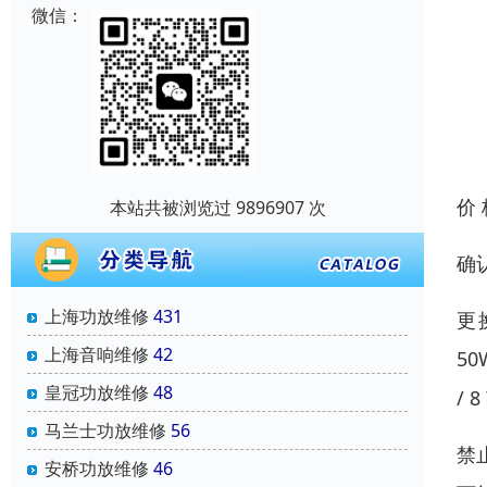
微信：
价
本站共被浏览过 9896907 次
确
上海功放维修
431
更
上海音响维修
42
50
皇冠功放维修
48
/ 
马兰士功放维修
56
禁
安桥功放维修
46