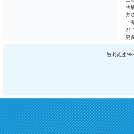
功
方
上
21-
更
被浏览过 98