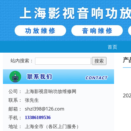
首页
产
站内搜索：
公司：
上海影视音响功放维修网
20
联系：
张先生
邮箱：
shzl398@126.com
手机：
13386109536
地址：
上海全市（各区上门服务）