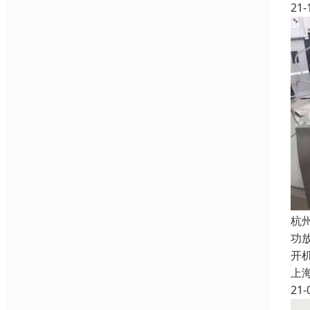
21-
杭
功
开
上
21-