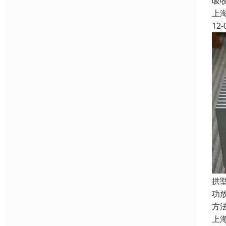
吸
上
12-
拱
功
方
上