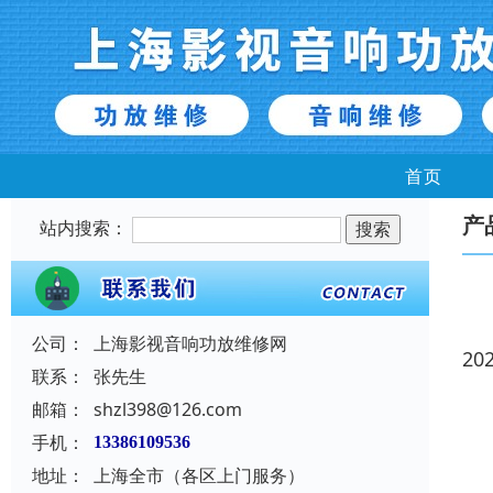
首页
产
站内搜索：
公司：
上海影视音响功放维修网
20
联系：
张先生
邮箱：
shzl398@126.com
手机：
13386109536
地址：
上海全市（各区上门服务）