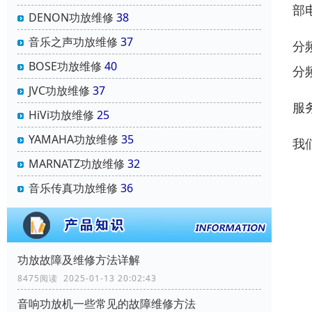
部
DENON功放维修
38
音乐之声功放维修
37
分
BOSE功放维修
40
分
JVC功放维修
37
服
HiVi功放维修
25
YAMAHA功放维修
35
我
MARNATZ功放维修
32
音乐传真功放维修
36
功放故障及维修方法详解
8475阅读 2025-01-13 20:02:43
音响功放机一些常见的故障维修方法