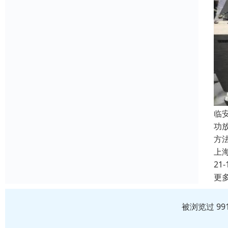
临
功
方
上
21-
更
被浏览过 99