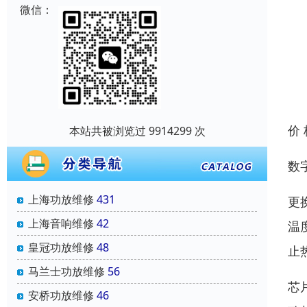
微信：
价
本站共被浏览过 9914299 次
数
上海功放维修
431
更
上海音响维修
42
温
皇冠功放维修
48
止
马兰士功放维修
56
芯
安桥功放维修
46