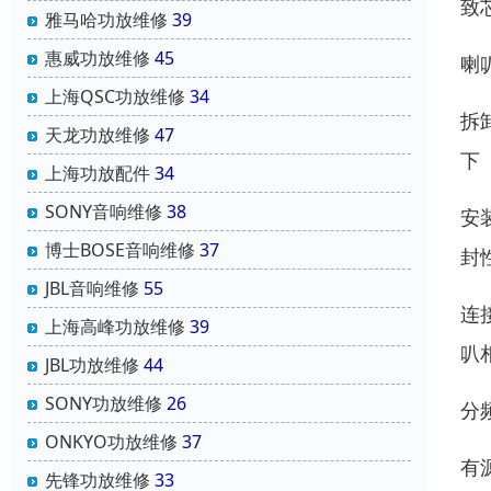
致
雅马哈功放维修
39
惠威功放维修
45
喇
上海QSC功放维修
34
拆
天龙功放维修
47
下
上海功放配件
34
SONY音响维修
38
安
博士BOSE音响维修
37
封
JBL音响维修
55
连
上海高峰功放维修
39
叭
JBL功放维修
44
SONY功放维修
26
分
ONKYO功放维修
37
有
先锋功放维修
33