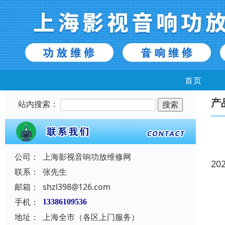
首页
产
站内搜索：
公司：
上海影视音响功放维修网
20
联系：
张先生
邮箱：
shzl398@126.com
手机：
13386109536
地址：
上海全市（各区上门服务）