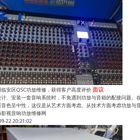
面议
州临安区QSC功放维修，获得客户高度评价
设计、安装一套音响系统时，不免遇到功放与音箱的配接问题。
原音色呈中性，这仅是从艺术方面考虑。从技术方面考虑功放与
海影视音响功放维修网
09-22 20:21:02