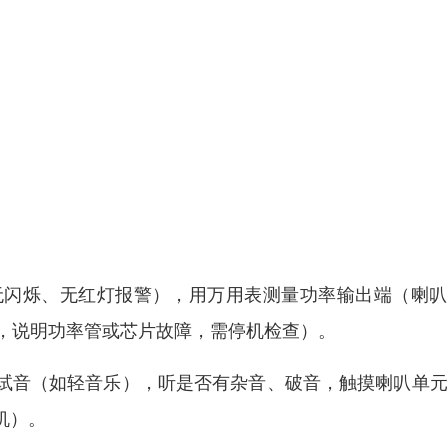
无闪烁、无红灯报警），用万用表测量功率输出端（喇叭
显电压，说明功率管或芯片故障，需停机检查）。
测试音（如轻音乐），听是否有杂音、破音，触摸喇叭单
机）。