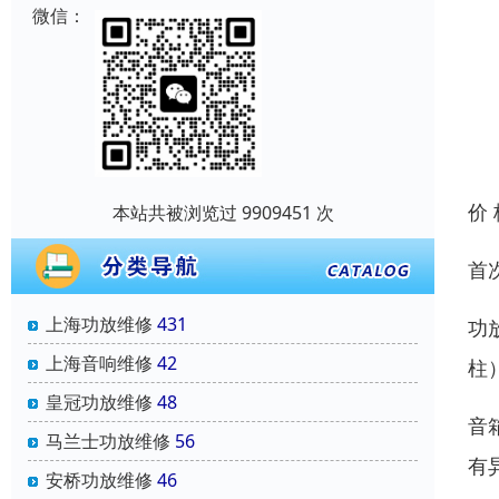
微信：
价
本站共被浏览过 9909451 次
首次
上海功放维修
431
功
上海音响维修
42
柱
皇冠功放维修
48
音
马兰士功放维修
56
有
安桥功放维修
46