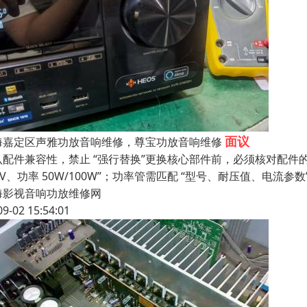
面议
海嘉定区声雅功放音响维修，尊宝功放音响维修
配件兼容性，禁止 “强行替换”更换核心部件前，必须核对配件的关键
4V、功率 50W/100W”；功率管需匹配 “型号、耐压值、电流参数
海影视音响功放维修网
09-02 15:54:01