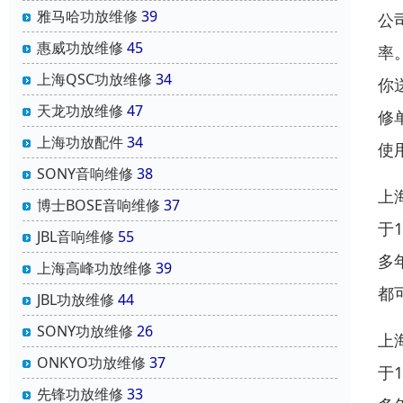
雅马哈功放维修
39
公
惠威功放维修
45
率
上海QSC功放维修
34
你
天龙功放维修
47
修
上海功放配件
34
使
SONY音响维修
38
上
博士BOSE音响维修
37
于
JBL音响维修
55
多
上海高峰功放维修
39
都
JBL功放维修
44
SONY功放维修
26
上
ONKYO功放维修
37
于
先锋功放维修
33