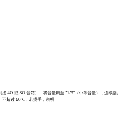
4Ω 或 8Ω 音箱），将音量调至 “1/3”（中等音量），连续播放
，不超过 60℃，若烫手，说明