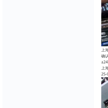
上
确认
±2
上
25-