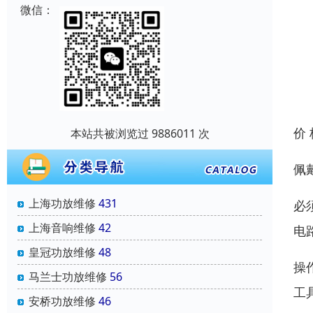
微信：
价
本站共被浏览过 9886011 次
佩
上海功放维修
431
必
上海音响维修
42
电
皇冠功放维修
48
操
马兰士功放维修
56
工
安桥功放维修
46