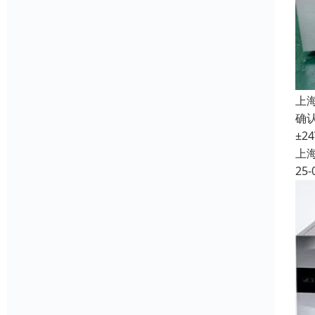
上
确认
±2
上
25-