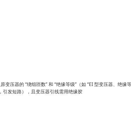
器的 “绕组匝数” 和 “绝缘等级”（如 “EI 型变压器、绝缘等
，引发短路），且变压器引线需用绝缘胶