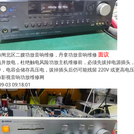
面议
海闸北区二嫂功放音响维修，丹拿功放音响维修
电并放电，杜绝触电风险功放主机维修前，必须先拔掉电源插头
中，电容会储存高压电，拔掉插头后仍可能残留 220V 或更高
海影视音响功放维修网
09-03 09:18:01