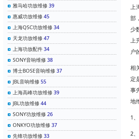
雅马哈功放维修
39
上
惠威功放维修
45
部
上海QSC功放维修
34
少
天龙功放维修
47
上
上海功放配件
34
户
SONY音响维修
38
相
博士BOSE音响维修
37
定
JBL音响维修
55
事
上海高峰功放维修
39
地
JBL功放维修
44
SONY功放维修
26
1
ONKYO功放维修
37
2
先锋功放维修
33