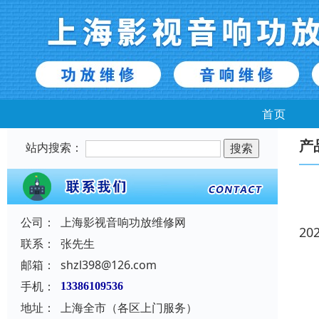
首页
产
站内搜索：
公司：
上海影视音响功放维修网
20
联系：
张先生
邮箱：
shzl398@126.com
手机：
13386109536
地址：
上海全市（各区上门服务）