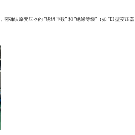
确认原变压器的 “绕组匝数” 和 “绝缘等级”（如 “EI 型变