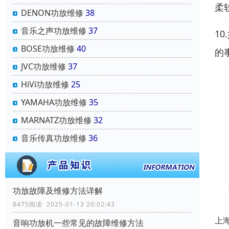
柔
DENON功放维修
38
音乐之声功放维修
37
1
BOSE功放维修
40
的
JVC功放维修
37
HiVi功放维修
25
YAMAHA功放维修
35
MARNATZ功放维修
32
音乐传真功放维修
36
功放故障及维修方法详解
8475阅读 2025-01-13 20:02:43
上
音响功放机一些常见的故障维修方法