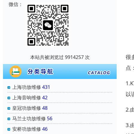
微信：
很
本站共被浏览过 9914257 次
点
1
上海功放维修
431
以
上海音响维修
42
皇冠功放维修
48
2
马兰士功放维修
56
3
安桥功放维修
46