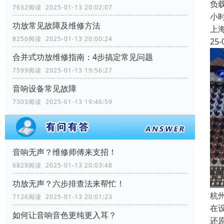
负载
7632阅读 2025-01-13 20:02:07
小
功放常见故障及维修方法
上
8256阅读 2025-01-13 20:00:24
25-
合并式功放维修指南：4步搞定常见问题
7599阅读 2025-01-13 19:56:27
音响设备常见故障
7303阅读 2025-01-13 19:46:59
音响无声？维修师傅来支招！
6829阅读 2025-01-13 20:03:48
功放无声？六步排查法来帮忙！
杭
7126阅读 2025-01-13 20:01:23
在
如何让音响音色更纯更入耳？
还