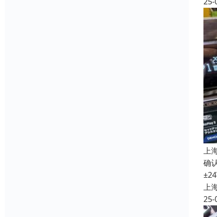
25-
上
确认
±2
上
25-