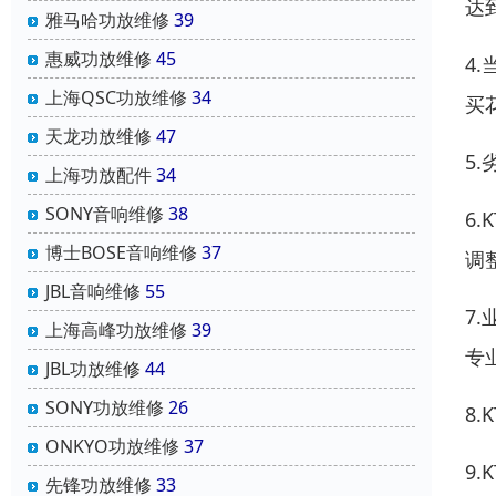
达
雅马哈功放维修
39
惠威功放维修
45
4
上海QSC功放维修
34
买
天龙功放维修
47
5
上海功放配件
34
SONY音响维修
38
6
博士BOSE音响维修
37
调
JBL音响维修
55
7
上海高峰功放维修
39
专
JBL功放维修
44
SONY功放维修
26
8
ONKYO功放维修
37
9
先锋功放维修
33