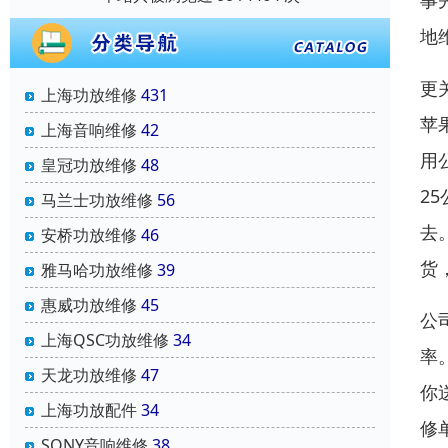
事
地
更
上海功放维修
431
苹
上海音响维修
42
用
皇冠功放维修
48
2
马兰士功放维修
56
去
安桥功放维修
46
货
雅马哈功放维修
39
惠威功放维修
45
公
上海QSC功放维修
34
率
天龙功放维修
47
你
上海功放配件
34
修
SONY音响维修
38