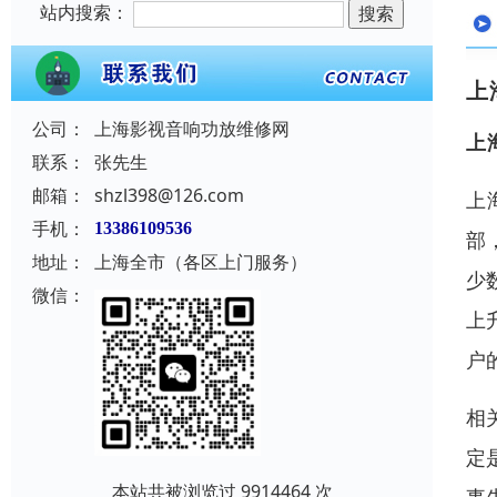
站内搜索：
上
公司：
上海影视音响功放维修网
上
联系：
张先生
邮箱：
shzl398@126.com
上
手机：
13386109536
部
地址：
上海全市（各区上门服务）
少
微信：
上
户
相
定
本站共被浏览过 9914464 次